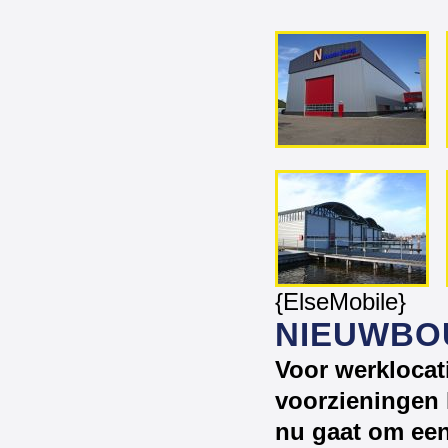
{ElseMobile}
NIEUWB
Voor werklocat
voorzieningen h
nu gaat om een