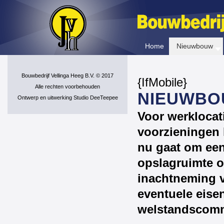
Home
Nieuwbouw
Bouwbedrijf Vellinga Heeg B.V. © 2017
{IfMobile}
Alle rechten voorbehouden
NIEUWB
Ontwerp en uitwerking Studio DeeTeepee
Voor werklocat
voorzieningen h
nu gaat om een
opslagruimte o
inachtneming 
eventuele eise
welstandscomm