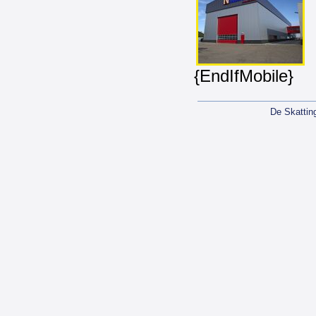
{EndIfMobile}
De Skattin