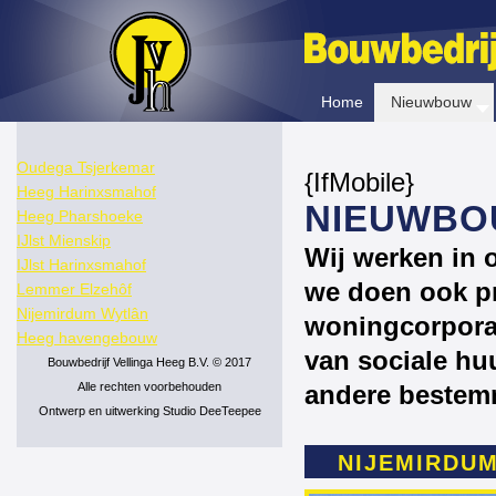
Home
Nieuwbouw
Oudega Tsjerkemar
{IfMobile}
Heeg Harinxsmahof
NIEUWB
Heeg Pharshoeke
IJlst Mienskip
Wij werken in 
IJlst Harinxsmahof
we doen ook pr
Lemmer Elzehôf
Nijemirdum Wytlân
woningcorporat
Heeg havengebouw
van sociale hu
Bouwbedrijf Vellinga Heeg B.V. © 2017
Alle rechten voorbehouden
andere bestem
Ontwerp en uitwerking Studio DeeTeepee
NIJEMIRDU