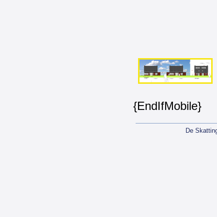
{EndIfMobile}
De Skattin