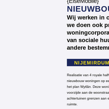
{ElseMobile}
NIEUWBO
Wij werken in 
we doen ook pr
woningcorporat
van sociale hu
andere bestem
NIJEMIRDU
Realisatie van 4 royale half
nieuwbouw woningen op een
het plan Wytlân. Deze won
voorzijde aan de woonstraat
achtertuinen grenzen aan 
ruimte.